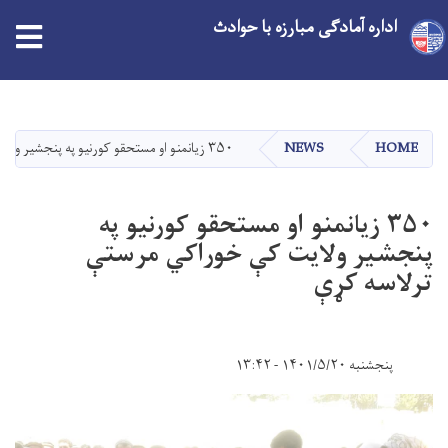
اداره آمادگی مبارزه با حوادث
Skip
to
main
HOME
NEWS
۳۵۰ زیانمنو او مستحقو کورنیو په پنجشیر ولایت کې خوراکي مرستې ترلاسه کړې
content
۳۵۰ زیانمنو او مستحقو کورنیو په
پنجشیر ولایت کې خوراکي مرستې
ترلاسه کړې
پنجشنبه ۱۴۰۱/۵/۲۰ - ۱۳:۴۲