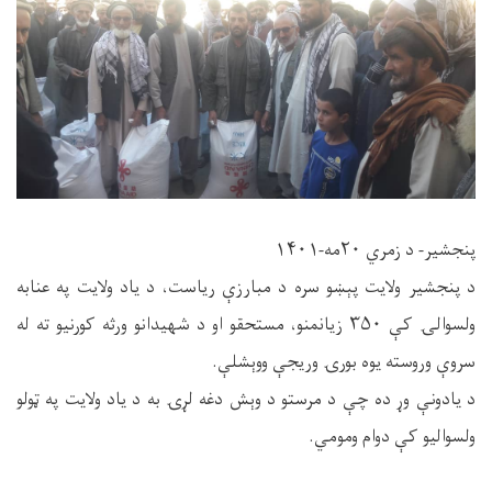
پنجشیر- د زمري ۲۰مه-۱۴۰۱
د پنجشیر ولایت پېښو سره د مبارزې ریاست، د یاد ولایت په عنابه
ولسوالۍ کې ۳۵۰ زیانمنو، مستحقو او د شهیدانو ورثه کورنیو ته له
سروې وروسته یوه بورۍ وریجې ووېشلې.
د یادونې وړ ده چې د مرستو د وېش دغه لړۍ به د یاد ولایت په ټولو
ولسوالیو کې دوام ومومي.