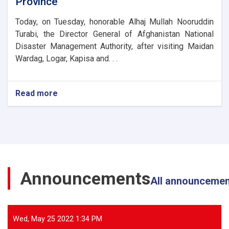
Province
Today, on Tuesday, honorable Alhaj Mullah Nooruddin
Turabi, the Director General of Afghanistan National
Disaster Management Authority, after visiting Maidan
Wardag, Logar, Kapisa and. . .
Read more
about
The
Director
General
of
ANDMA
Visited
the
Announcements
Flood-
All announceme
Affected
Areas
of
Parwan
Wed, May 25 2022 1:34 PM
Province