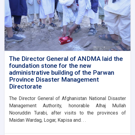
representatives
of
international
and
domestic
organizations
to
assist
flood
victims
The Director General of ANDMA laid the
foundation stone for the new
administrative building of the Parwan
Province Disaster Management
Directorate
The Director General of Afghanistan National Disaster
Management Authority, honorable Alhaj Mullah
Nooruddin Turabi, after visits to the provinces of
Maidan Wardag, Logar, Kapisa and. . .