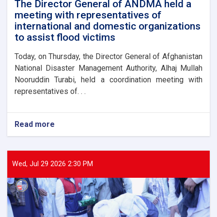
The Director General of ANDMA held a
meeting with representatives of
international and domestic organizations
to assist flood victims
Today, on Thursday, the Director General of Afghanistan
National Disaster Management Authority, Alhaj Mullah
Nooruddin Turabi, held a coordination meeting with
representatives of. . .
Read more
about
The
Director
General
of
Wed, Jul 29 2026 2:30 PM
ANDMA
held
a
meeting
with