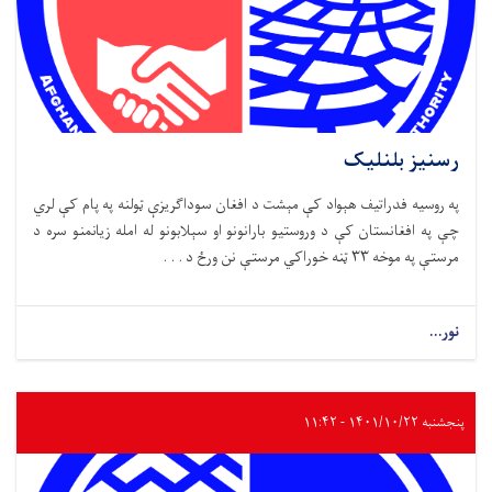
رسنیز بلنلیک
په روسیه فدراتیف هېواد کې مېشت د افغان سوداګریزې ټولنه په پام کې لري
چې په افغانستان کې د وروستیو بارانونو او سېلابونو له امله زیانمنو سره د
مرستې په موخه ۳۳ ټنه خوراکي مرستې نن ورځ د . . .
نور...
پنجشنبه ۱۴۰۱/۱۰/۲۲ - ۱۱:۴۲