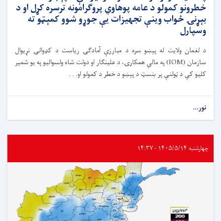
خطرونو کمولو د عامه پوهاوي پروګرامونه ترسره کړل او د
بېړنۍ ځواب وینې تجهیزات یې جوړو شوو کمېټو ته
وسپارل
د لغمان ولایت له پېښو سره د مبارزې آمادګۍ ریاست د کډوالۍ نړیوال
سازمان (IOM) په مالي همکارۍ، د علینګار او دولت شاه ولسوالیو په یو شمېر
کلیو کې د ټولنې پر بنسټ د پېښو د خطر د کمولو او. . .
نور...
چهارشنبه ۱۴۰۵/۵/۱۴ - ۱۴:۳۷