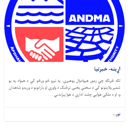
اړینه- خبرتیا
لکه څرنګه چې زموږ هېوادوال پوهېږي، په تېرو څو ورځو کې د هېواد په یو
شمېر ولایتونو کې د سختې یخنۍ ترڅنګ د واورې او بارانونو د ورېدو شاهدان
و، او د ملکي هوايي چلند ادارې د هوا پېژندنې . . .
نور...