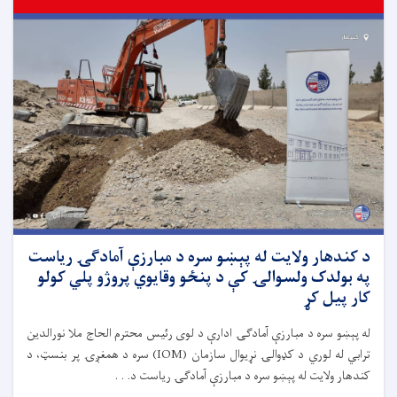
د کندهار ولایت له پېښو سره د مبارزې آمادګۍ ریاست
په بولدک ولسوالۍ کې د پنځو وقایوي پروژو پلي کولو
کار پیل کړ
له پېښو سره د مبارزې آمادګۍ ادارې د لوی رئیس محترم الحاج ملا نورالدین
ترابي له لوري د کډوالۍ نړیوال سازمان (IOM) سره د همغږۍ پر بنسټ، د
کندهار ولایت له پېښو سره د مبارزې آمادګۍ ریاست د. . .