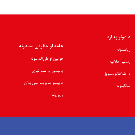
د مونږ په اړه
عامه او حقوقی سندونه
ریاستونه
قوانین او طرزالعملونه
رسنیز اعلامیه
پالیسی او استراتیژی
د اطلاعاتو مسوول
د پیښو مدیریت ملی پلان
شکایتونه
راپورونه