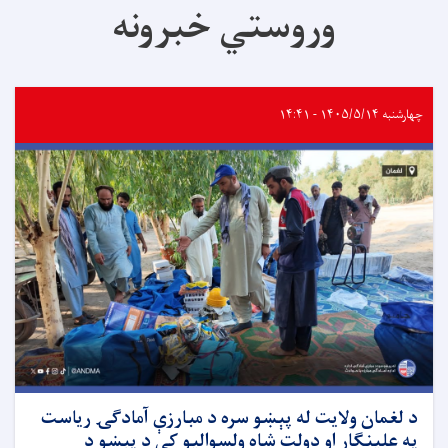
وروستي خبرونه
چهارشنبه ۱۴۰۵/۵/۱۴ - ۱۴:۴۱
د لغمان ولایت له پېښو سره د مبارزې آمادګۍ ریاست
په علینګار او دولت شاه ولسوالیو کې د پېښو د