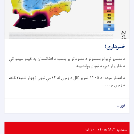
خبرداری!
د معتبرو نړیوالو بنسټونو د معلوماتو پر بنسټ د افغانستان په ځینو سیمو کې
د خاورو او دوړو د توپان وړاندوینه
د اعتبار موده: د ۱۴۰۵ لمریز کال د زمري له ۱۴مې نېټې (چهار شنبه) څخه
د زمري تر. . .
نور...
سه‌شنبه ۱۴۰۵/۵/۱۳ - ۱۵:۲۰