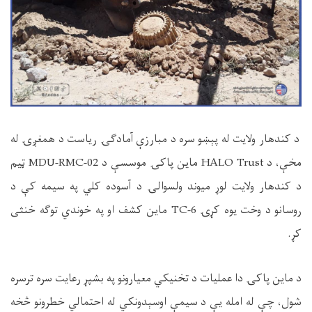
د کندهار ولایت له پېښو سره د مبارزې آمادګۍ ریاست د همغږۍ له
مخې، د HALO Trust ماین پاکۍ موسسې د MDU-RMC-02 ټیم
د کندهار ولايت لوړ ميوند ولسوالۍ د آسوده کلي په سیمه کې د
روسانو د وخت یوه کړۍ TC-6 ماين کشف او په خوندي توګه خنثی
کړ.
د ماین پاکۍ دا عملیات د تخنیکي معیارونو په بشپړ رعایت سره ترسره
شول، چې له امله یې د سیمې اوسېدونکي له احتمالي خطرونو څخه