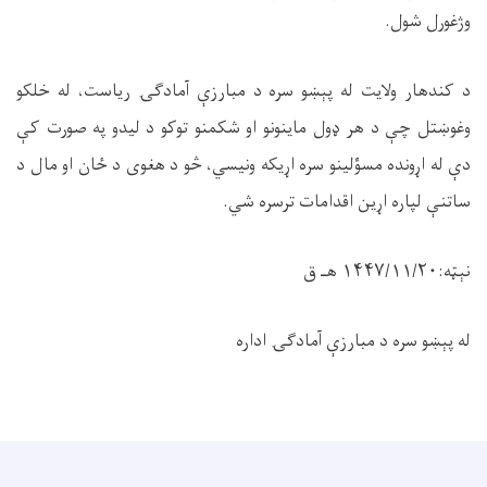
وژغورل شول.
د کندهار ولایت له پېښو سره د مبارزې آمادګۍ ریاست، له خلکو
وغوښتل چې د هر ډول ماینونو او شکمنو توکو د لیدو په صورت کې
دې له اړونده مسؤلینو سره اړیکه ونیسي، څو د هغوی د ځان او مال د
ساتنې لپاره اړین اقدامات ترسره شي.
نېټه:۱۴۴۷/۱۱/۲۰ هـ ق
له پېښو سره د مبارزې آمادګۍ اداره