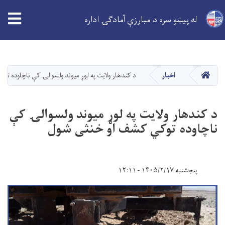
له پیښو سره د مبارزې آمادګۍ اداره
اصلي
منځپانګه
دانګل
کور
اخبار
د کندهار ولايت په لوړ ميوند ولسوالۍ کې ناچاوده ت
د کندهار ولايت په لوړ ميوند ولسوالۍ کې
ناچاوده توکي کشف او خنثی شول
پنجشنبه ۱۴۰۵/۲/۱۷ - ۱۲:۱۱