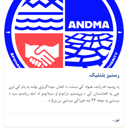
رسنیز بلنلیک
په روسیه فدراتیف هېواد کې مېشت د افغان سوداګریزې ټولنه په پام کې لري
چې په افغانستان کې د وروستیو بارانونو او سېلابونو له امله زیانمنو سره د
مرستې په موخه ۳۳ ټنه خوراکي مرستې نن ورځ د . . .
نور...