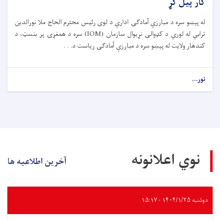
کار پیل کړ
له پېښو سره د مبارزې آمادګۍ ادارې د لوی رئیس محترم الحاج ملا نورالدین
ترابي له لوري د کډوالۍ نړیوال سازمان (IOM) سره د همغږۍ پر بنسټ، د
کندهار ولایت له پېښو سره د مبارزې آمادګۍ ریاست د. . .
نور...
نوي اعلانونه
آخرین اطلاعیه ها
دوشنبه ۱۴۰۴/۱/۲۵ - ۱۵:۱۷