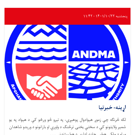
پنجشنبه ۱۴۰۱/۱۰/۲۲ - ۱۱:۴۲
اړینه- خبرتیا
لکه څرنګه چې زموږ هېوادوال پوهېږي، په تېرو څو ورځو کې د هېواد په یو
شمېر ولایتونو کې د سختې یخنۍ ترڅنګ د واورې او بارانونو د ورېدو شاهدان
و، او د ملکي هوايي چلند ادارې د هوا پېژندنې . . .