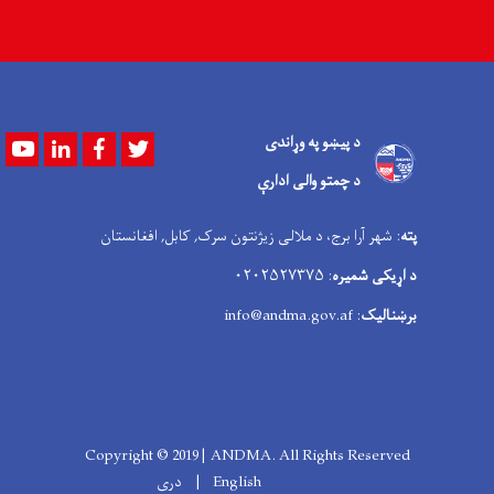
د پیښو په وړاندی
Youtube
LinkedIn
Facebook
Twitter
د چمتو والی ادارې
پته
: شهر آرا برج، د ملالی زیژنتون سرک, کابل, افغانستان
د اړیکی شمیره
: ۰۲۰۲۵۲۷۳۷۵
برښنالیک
: info@andma.gov.af
Copyright © 2019 | ANDMA. All Rights Reserved
English
دری