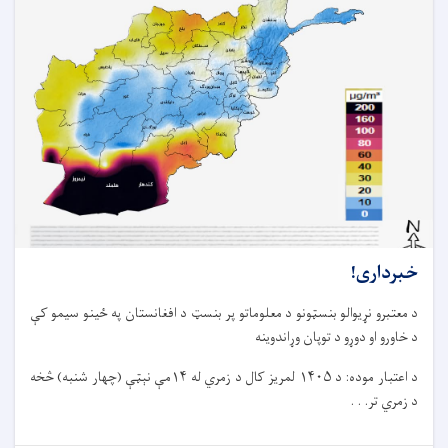
خبرداری!
د معتبرو نړیوالو بنسټونو د معلوماتو پر بنسټ د افغانستان په ځینو سیمو کې
د خاورو او دوړو د توپان وړاندوینه
د اعتبار موده: د ۱۴۰۵ لمریز کال د زمري له ۱۴مې نېټې (چهار شنبه) څخه
د زمري تر. . .