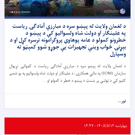
د لغمان ولایت له پېښو سره د مبارزې آمادګۍ ریاست
په علینګار او دولت شاه ولسوالیو کې د پېښو د
خطرونو کمولو د عامه پوهاوي پروګرامونه ترسره کړل او د
بېړنۍ ځواب وینې تجهیزات یې جوړو شوو کمېټو ته
وسپارل
د لغمان ولایت له پېښو سره د مبارزې آمادګۍ ریاست د کډوالۍ نړیوال
سازمان (IOM) په مالي همکارۍ، د علینګار او دولت شاه ولسوالیو په یو شمېر
کلیو کې د ټولنې پر بنسټ د پېښو د خطر د کمولو او. . .
نور...
چهارشنبه ۱۴۰۵/۵/۱۴ - ۱۴:۳۷