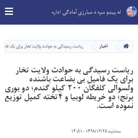
له پیښو سره د مبارزې آمادګۍ اداره
اصلي
منځپانګه
دانګل
کور
اخبار
ریاست رسیدگی به حوادث ولایت تخار برای یک فامیل بی بضاعت باشنده ولسوالی کلفگان ۲۰۰ کیلو گن
ریاست رسیدگی به حوادث ولایت تخار
برای یک فامیل بی بضاعت باشنده
ولسوالی کلفگان ۲۰۰ کیلو گندم؛ دو بوری
برنج؛ دو خریطه لوبیا و ۴تخته کمپل توزیع
نموده است.
سه‌شنبه ۱۳۹۸/۱۲/۲۸ - ۱۴:۵۱