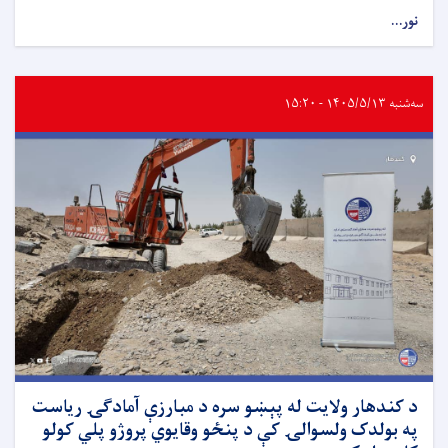
نور...
سه‌شنبه ۱۴۰۵/۵/۱۳ - ۱۵:۲۰
د کندهار ولایت له پېښو سره د مبارزې آمادګۍ ریاست
په بولدک ولسوالۍ کې د پنځو وقایوي پروژو پلي کولو