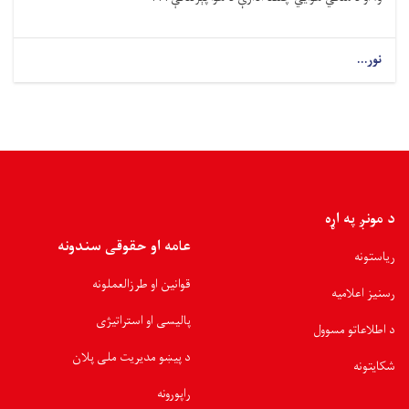
نور...
د مونږ په اړه
عامه او حقوقی سندونه
ریاستونه
قوانین او طرزالعملونه
رسنیز اعلامیه
پالیسی او استراتیژی
د اطلاعاتو مسوول
د پیښو مدیریت ملی پلان
شکایتونه
راپورونه