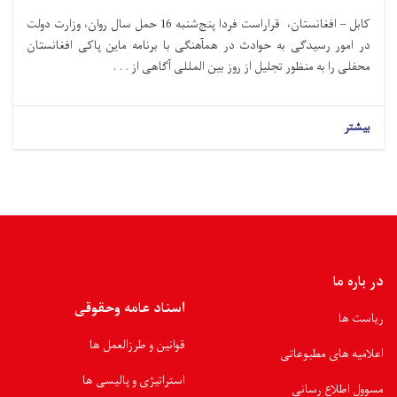
کابل – افغانستان، قراراست فردا پنج‌شنبه 16 حمل سال روان، وزارت دولت
در امور رسیدگی به حوادث در همآهنگی با برنامه ماین پاکی افغانستان
محفلی را به منظور تجلیل از روز بین المللی آگاهی از . . .
بیشتر
در باره ما
اسناد عامه وحقوقی
ریاست ها
قوانین و طرزالعمل ها
اعلامیه های مطبوعاتی
استراتیژی و پالیسی ها
مسوول اطلاع رسانی