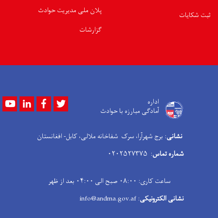
پلان ملی مدیریت حوادث
ثبت شکایات
گزارشات
Youtube
LinkedIn
Facebook
Twitter
اداره
آمادگی مبارزه با حوادث
نشانی
: برج شهرآرا، سرک شفاخانه ملالی، کابل- افغانستان
شماره تماس
: ۰۲۰۲۵۲۷۳۷۵
ساعت کاری: ۰۸:۰۰ صبح الی ۰۴:۰۰ بعد از ظهر
نشانی الکترونیکی
: info@andma.gov.af