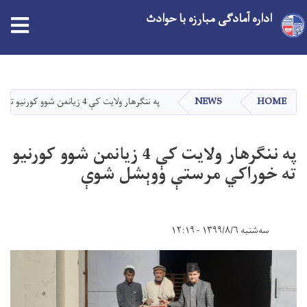
اداره آمادگی مبارزه با حوادث
Skip
to
main
HOME
NEWS
په ننګرهار ولایت کې 4 زیانمن شوو کورنیو ته خوراکي مرستې ووېشل شوې
content
په ننګرهار ولایت کې 4 زیانمن شوو کورنیو
ته خوراکي مرستې ووېشل شوې
سه‌شنبه ۱۳۹۹/۸/۶ - ۱۲:۱۹