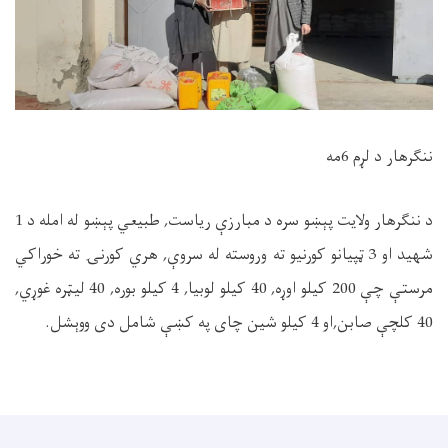
ننګرهار د لړم 6مه
د ننګرهار ولایت پېښو سره د مبارزې ریاست, طبیعي پېښو له امله د 1
شهید او 3 ټپیانو کورنیو ته وروسته له سروې, هري کورنۍ ته خوراکي
مرستې چې 200 کیلو اوړه, 40 کیلو لوبیا, 4 کیلو بوره, 40 لیټره غوړي,
40 کلچې صابن,او 4 کیلو شین چای په کښې شامل دی ووېشل.