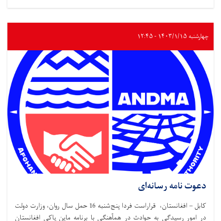
چهارشنبه ۱۴۰۳/۱/۱۵ - ۱۲:۴۵
دعوت نامه رسانه‌ای
کابل – افغانستان، قراراست فردا پنج‌شنبه 16 حمل سال روان، وزارت دولت
در امور رسیدگی به حوادث در همآهنگی با برنامه ماین پاکی افغانستان