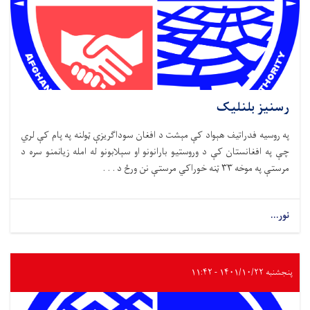
رسنیز بلنلیک
په روسیه فدراتیف هېواد کې مېشت د افغان سوداګریزې ټولنه په پام کې لري
چې په افغانستان کې د وروستیو بارانونو او سېلابونو له امله زیانمنو سره د
مرستې په موخه ۳۳ ټنه خوراکي مرستې نن ورځ د . . .
نور...
پنجشنبه ۱۴۰۱/۱۰/۲۲ - ۱۱:۴۲