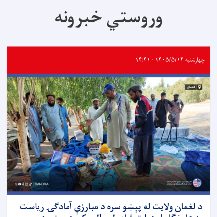
وروستي خبرونه
چهارشنبه ۱۴۰۵/۵/۱۴ - ۱۴:۴۱
د لغمان ولایت له پېښو سره د مبارزې آمادګۍ ریاست