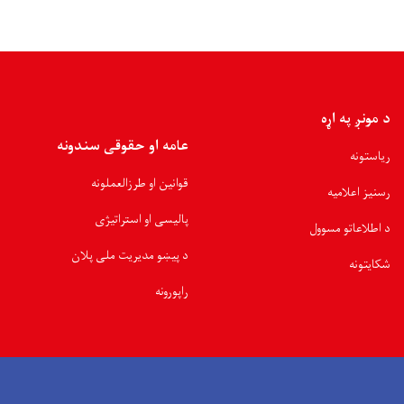
د مونږ په اړه
عامه او حقوقی سندونه
ریاستونه
قوانین او طرزالعملونه
رسنیز اعلامیه
پالیسی او استراتیژی
د اطلاعاتو مسوول
د پیښو مدیریت ملی پلان
شکایتونه
راپورونه