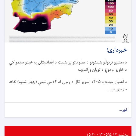
خبرداری!
د معتبرو نړیوالو بنسټونو د معلوماتو پر بنسټ د افغانستان په ځینو سیمو کې
د خاورو او دوړو د توپان وړاندوینه
د اعتبار موده: د ۱۴۰۵ لمریز کال د زمري له ۱۴مې نېټې (چهار شنبه) څخه
د زمري تر. . .
نور...
سه‌شنبه ۱۴۰۵/۵/۱۳ - ۱۵:۲۰