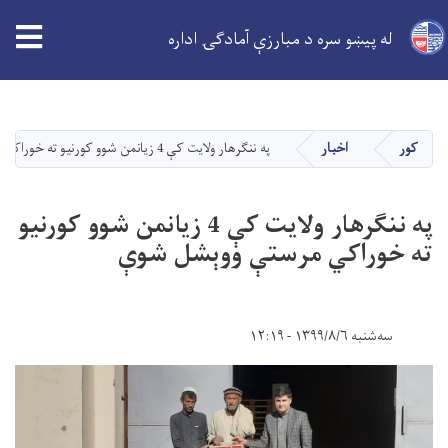
له پیښو سره د مبارزې آمادګۍ اداره
اصلي
منځپانګه
دانګل
کور
اخبار
په ننګرهار ولایت کې 4 زیانمن شوو کورنیو ته خوراکي مرستې ووېشل شوې
په ننګرهار ولایت کې 4 زیانمن شوو کورنیو
ته خوراکي مرستې ووېشل شوې
سه‌شنبه ۱۳۹۹/۸/۶ - ۱۲:۱۹