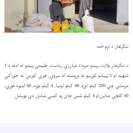
ننګرهار د لړم 6مه
د ننګرهار ولایت پېښو سره د مبارزې ریاست, طبیعي پېښو له امله د 1
شهید او 3 ټپیانو کورنیو ته وروسته له سروې, هري کورنۍ ته خوراکي
مرستې چې 200 کیلو اوړه, 40 کیلو لوبیا, 4 کیلو بوره, 40 لیټره غوړي,
40 کلچې صابن,او 4 کیلو شین چای په کښې شامل دی ووېشل.