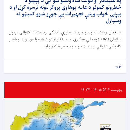
په علینګار او دولت شاه ولسوالیو کې د پېښو د
خطرونو کمولو د عامه پوهاوي پروګرامونه ترسره کړل او د
بېړنۍ ځواب وینې تجهیزات یې جوړو شوو کمېټو ته
وسپارل
د لغمان ولایت له پېښو سره د مبارزې آمادګۍ ریاست د کډوالۍ نړیوال
سازمان (IOM) په مالي همکارۍ، د علینګار او دولت شاه ولسوالیو په یو شمېر
کلیو کې د ټولنې پر بنسټ د پېښو د خطر د کمولو او. . .
نور...
چهارشنبه ۱۴۰۵/۵/۱۴ - ۱۴:۳۷