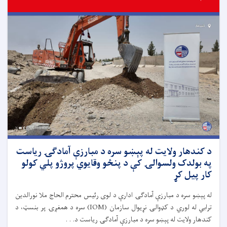
د کندهار ولایت له پېښو سره د مبارزې آمادګۍ ریاست
په بولدک ولسوالۍ کې د پنځو وقایوي پروژو پلي کولو
کار پیل کړ
له پېښو سره د مبارزې آمادګۍ ادارې د لوی رئیس محترم الحاج ملا نورالدین
ترابي له لوري د کډوالۍ نړیوال سازمان (IOM) سره د همغږۍ پر بنسټ، د
کندهار ولایت له پېښو سره د مبارزې آمادګۍ ریاست د. . .