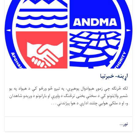
اړینه- خبرتیا
لکه څرنګه چې زموږ هېوادوال پوهېږي، په تېرو څو ورځو کې د هېواد په یو
شمېر ولایتونو کې د سختې یخنۍ ترڅنګ د واورې او بارانونو د ورېدو شاهدان
و، او د ملکي هوايي چلند ادارې د هوا پېژندنې . . .
نور...